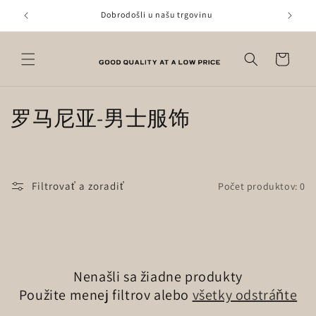
Prejsť
na
Dobrodošli u našu trgovinu
obsah
Košík
K
罗马尼亚-男士服饰
o
l
Filtrovať a zoradiť
Počet produktov: 0
e
k
c
Nenašli sa žiadne produkty
i
Použite menej filtrov alebo
všetky odstráňte
a