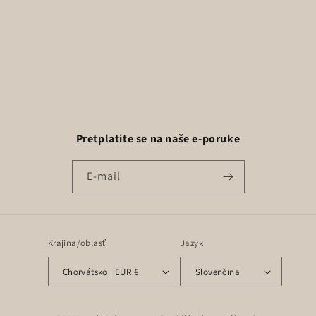
:
Pretplatite se na naše e-poruke
E-mail
Krajina/oblasť
Jazyk
Chorvátsko | EUR €
Slovenčina
Spôsoby