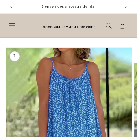
Prejsť
na
Bienvenidos a nuestra tienda
obsah
Košík
Prejsť na
informácie
o produkte