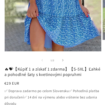
O
m
2
v
Otvoriť
m
médium
o
1
z
1
/
2
v
modálnom
🔥💝【Kúpiť 1 a získať 1 zdarma】【S-5XL】Ľahké
okne
a pohodlné šaty s kvetinovými popruhmi
Normálna
€29 EUR
cena
✅ Doprava zadarmo po celom Slovensku✅ Pohodlná platba
pri doručení✅ 14 dní na výmenu alebo vrátenie bez udania
dôvodu