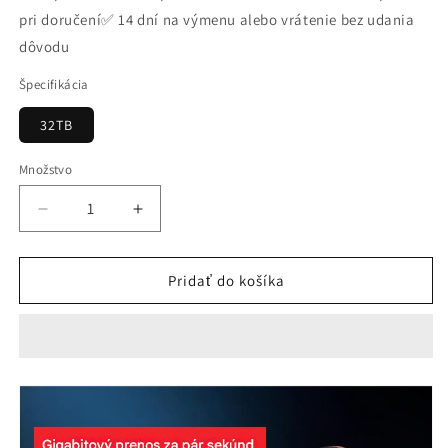
zľave
pri doručení✅ 14 dní na výmenu alebo vrátenie bez udania
dôvodu
Špecifikácia
32TB
Množstvo
Znížiť
Zvýšiť
množstvo
množstvo
pre
pre
Pridať do košíka
【Posledný
【Posledný
deň
deň
🔥
🔥
50%
50%
zľava】
zľava】
💥
💥
【32TB】
【32TB】
Vysokorýchlostný
Vysokorýchlostný