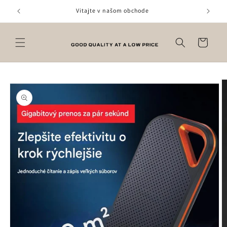
Prejsť
na
Vitajte v našom obchode
obsah
Košík
Prejsť na
informácie
o produkte