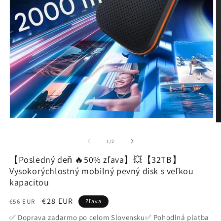
Otvoriť
O
médium
m
1
2
z
1
/
2
v
v
modálnom
m
【Posledný deň 🔥50% zľava】💥【32TB】
okne
o
Vysokorýchlostný mobilný pevný disk s veľkou
kapacitou
Normálna
Cena
€28 EUR
€56 EUR
Zľava
cena
po
✅ Doprava zadarmo po celom Slovensku✅ Pohodlná platba