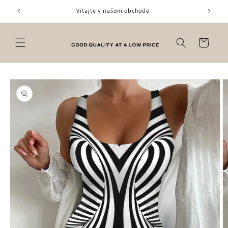
Prejsť
na
Vitajte v našom obchode
obsah
Košík
Prejsť na
informácie
o produkte