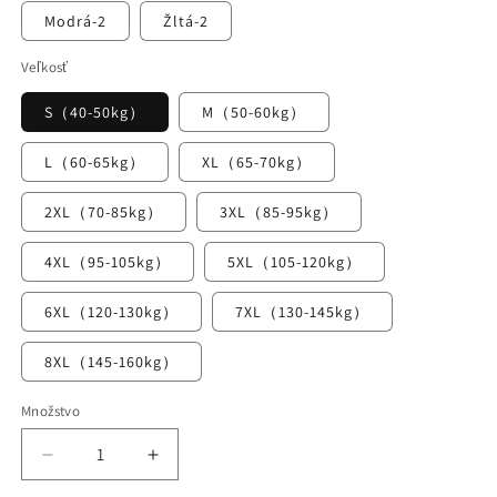
Modrá-2
Žltá-2
Veľkosť
S（40-50kg）
M（50-60kg）
L（60-65kg）
XL（65-70kg）
2XL（70-85kg）
3XL（85-95kg）
4XL（95-105kg）
5XL（105-120kg）
6XL（120-130kg）
7XL（130-145kg）
8XL（145-160kg）
Množstvo
Znížiť
Zvýšiť
množstvo
množstvo