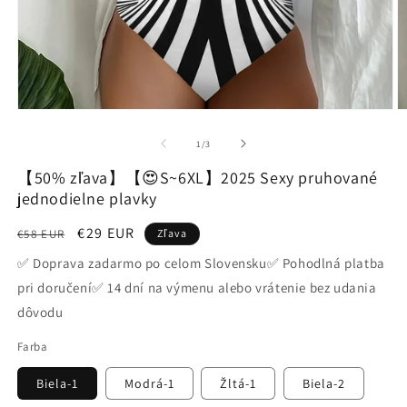
Otvoriť
O
médium
m
1
2
z
1
/
3
v
v
modálnom
m
【50% zľava】【😍S~6XL】2025 Sexy pruhované
okne
o
jednodielne plavky
Normálna
Cena
€29 EUR
€58 EUR
Zľava
cena
po
✅ Doprava zadarmo po celom Slovensku✅ Pohodlná platba
zľave
pri doručení✅ 14 dní na výmenu alebo vrátenie bez udania
dôvodu
Farba
Biela-1
Modrá-1
Žltá-1
Biela-2