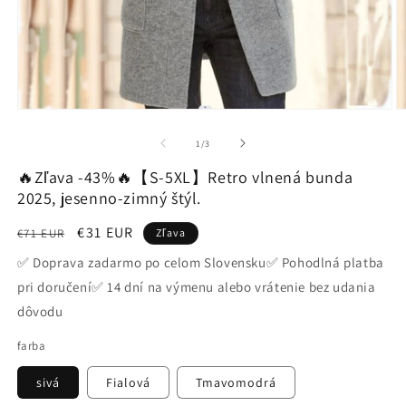
Otvoriť
O
médium
m
1
2
z
1
/
3
v
v
modálnom
m
🔥Zľava -43%🔥【S-5XL】Retro vlnená bunda
okne
o
2025, jesenno-zimný štýl.
Normálna
Cena
€31 EUR
€71 EUR
Zľava
cena
po
✅ Doprava zadarmo po celom Slovensku✅ Pohodlná platba
zľave
pri doručení✅ 14 dní na výmenu alebo vrátenie bez udania
dôvodu
farba
sivá
Fialová
Tmavomodrá