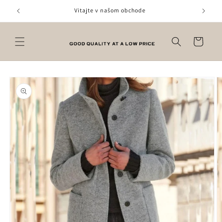
Prejsť
na
Vitajte v našom obchode
obsah
Košík
Prejsť na
informácie
o produkte