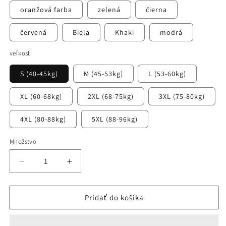
oranžová farba
zelená
čierna
červená
Biela
Khaki
modrá
veľkosť
S (40-45kg)
M (45-53kg)
L (53-60kg)
XL (60-68kg)
2XL (68-75kg)
3XL (75-80kg)
4XL (80-88kg)
5XL (88-96kg)
Množstvo
Znížiť
Zvýšiť
množstvo
množstvo
pre
pre
🔥
🔥
Pridať do košíka
Zľava
Zľava
-43%
-43%