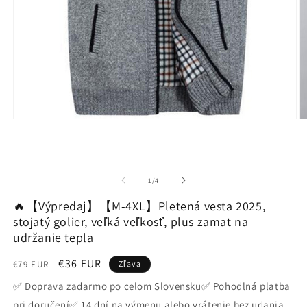
Otvoriť
O
médium
m
1
2
v
v
modálnom
m
okne
o
z
1
/
4
🔥【Výpredaj】【M-4XL】Pletená vesta 2025,
stojatý golier, veľká veľkosť, plus zamat na
udržanie tepla
Normálna
Cena
€36 EUR
€79 EUR
Zľava
cena
po
✅ Doprava zadarmo po celom Slovensku✅ Pohodlná platba
zľave
pri doručení✅ 14 dní na výmenu alebo vrátenie bez udania