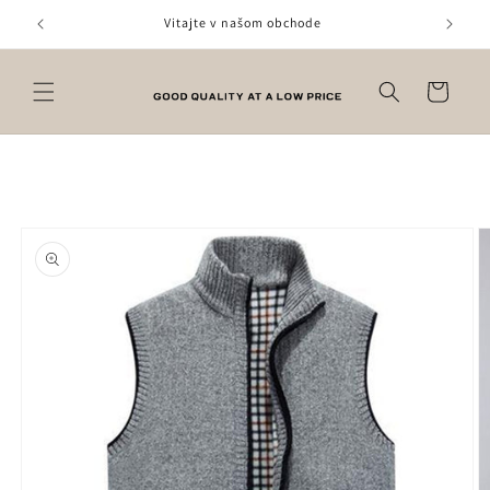
Prejsť
na
Vitajte v našom obchode
obsah
Košík
Prejsť na
informácie
o produkte