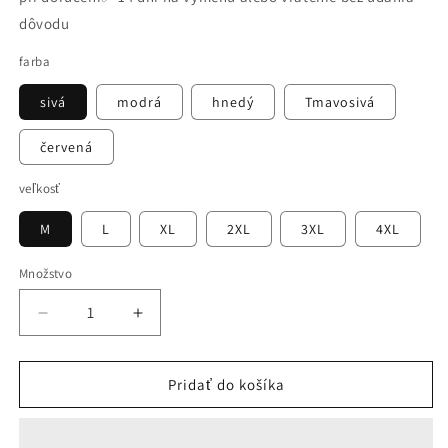
dôvodu
farba
sivá
modrá
hnedý
Tmavosivá
červená
veľkosť
M
L
XL
2XL
3XL
4XL
Množstvo
Znížiť
Zvýšiť
množstvo
množstvo
pre
pre
🔥
🔥
Pridať do košíka
【Výpredaj】
【Výpredaj】
【M-
【M-