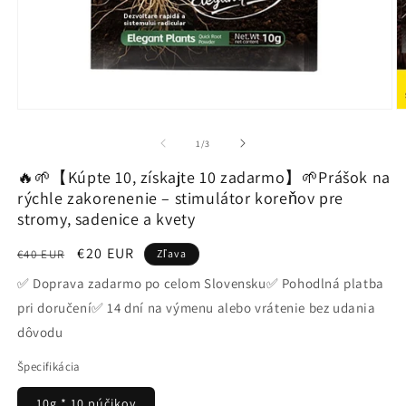
Otvoriť
O
médium
m
1
2
z
1
/
3
v
v
modálnom
m
🔥🌱【Kúpte 10, získajte 10 zadarmo】🌱Prášok na
okne
o
rýchle zakorenenie – stimulátor koreňov pre
stromy, sadenice a kvety
Normálna
Cena
€20 EUR
€40 EUR
Zľava
cena
po
✅ Doprava zadarmo po celom Slovensku✅ Pohodlná platba
zľave
pri doručení✅ 14 dní na výmenu alebo vrátenie bez udania
dôvodu
Špecifikácia
10g * 10 púčikov