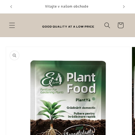
Prejsť
na
Vitajte v našom obchode
obsah
Košík
Prejsť na
informácie
o produkte