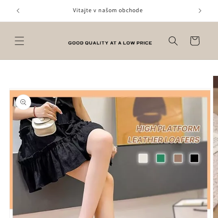
Prejsť
na
Vitajte v našom obchode
obsah
Košík
Prejsť na
informácie
o produkte