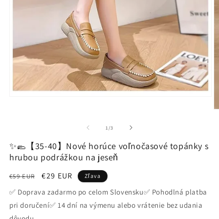
Otvoriť
médium
O
1
m
v
2
z
1
/
3
modálnom
v
okne
m
✨🥿【35-40】Nové horúce voľnočasové topánky s
o
hrubou podrážkou na jeseň
Normálna
Cena
€29 EUR
€59 EUR
Zľava
cena
po
✅ Doprava zadarmo po celom Slovensku✅ Pohodlná platba
zľave
pri doručení✅ 14 dní na výmenu alebo vrátenie bez udania
dôvodu