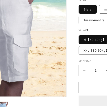
s
Biela
m
ť
Tmavomodrá
veľkosť
M【50-60kg】
XXL【80-90k
Množstvo
Znížiť
množstvo
pre
⛵
【50%
zľava