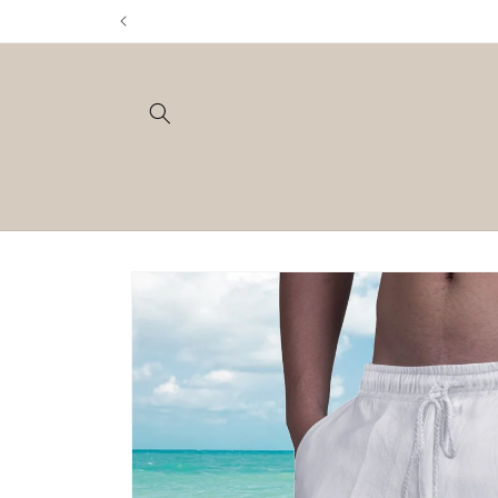
Prejsť
na
obsah
Prejsť na
informácie
o produkte