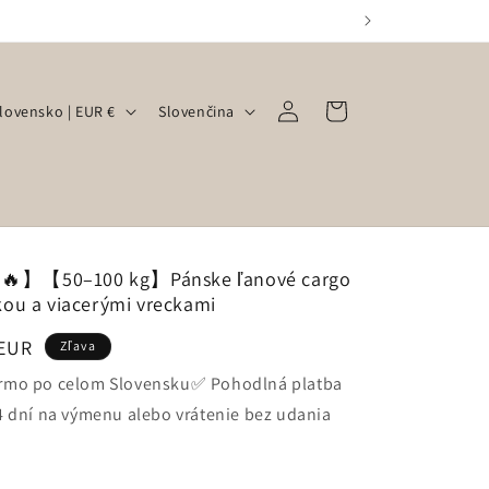
Prihlásiť
J
Košík
Slovensko | EUR €
Slovenčina
sa
a
z
y
k
🔥】【50–100 kg】Pánske ľanové cargo
kou a viacerými vreckami
a
 EUR
Zľava
rmo po celom Slovensku✅ Pohodlná platba
e
4 dní na výmenu alebo vrátenie bez udania