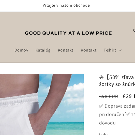
Vitajte v našom obchode
K
r
a
Domov
Katalóg
Kontakt
Kontakt
T-shirt
j
i
n
⛵【50% zľava 
šortky so šnúr
a
/
Normálna
Cen
€29
€58 EUR
o
cena
po
✅ Doprava zada
b
zľav
pri doručení✅ 1
l
dôvodu
a
farba