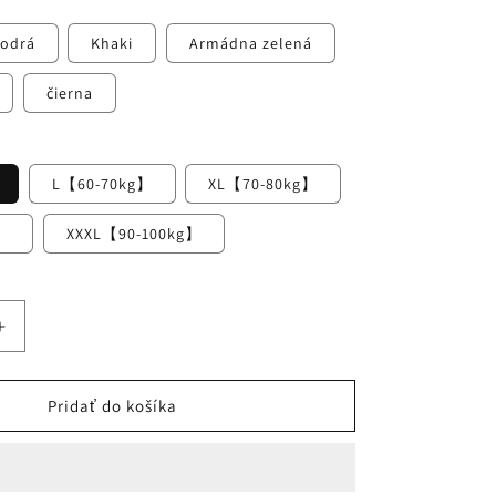
odrá
Khaki
Armádna zelená
čierna
L【60-70kg】
XL【70-80kg】
g】
XXXL【90-100kg】
Zvýšiť
množstvo
pre
Pridať do košíka
⛵
【50%
zľava