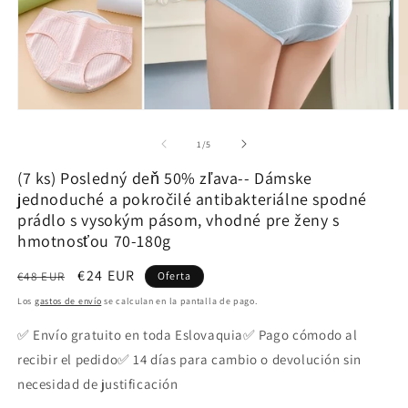
Abrir
Ab
elemento
e
multimedia
m
de
1
/
5
1
2
en
e
(7 ks) Posledný deň 50% zľava-- Dámske
una
u
jednoduché a pokročilé antibakteriálne spodné
ventana
v
modal
m
prádlo s vysokým pásom, vhodné pre ženy s
hmotnosťou 70-180g
Precio
Precio
€24 EUR
€48 EUR
Oferta
habitual
de
Los
gastos de envío
se calculan en la pantalla de pago.
oferta
✅ Envío gratuito en toda Eslovaquia✅ Pago cómodo al
recibir el pedido✅ 14 días para cambio o devolución sin
necesidad de justificación