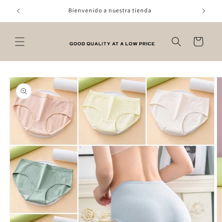
Ir
directamente
Bienvenido a nuestra tienda
al contenido
Carrito
Ir
directamente
a la
información
del producto