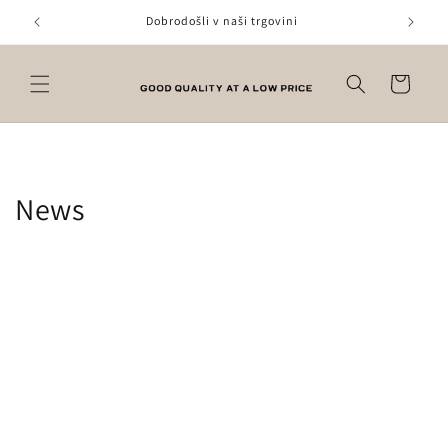
Prejsť
na
Dobrodošli v naši trgovini
obsah
Košík
News